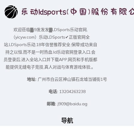
欢迎莅临▓j9发发发▓LDSports乐动官网,
（yicyw.com）乐动LDSports✔正版官网全
站,LDSports乐动,18年信誉推荐安全.保障!成功来自
持之以恒,而不是一时热血.ld乐动官网登录入口,会
员登录后,进入全站入口并下载APP,网页和手机版都
能提供无缝电子竞技,真人对战与体育游戏体验,。
地址:
广州市白云区神山镇石龙墟当铺街1号
电话:
13204263238
邮箱:
J909@baidu.ag
导航