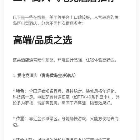
以下是一些在携程、美团等平台上口碑较好、人气较高的黄
岛区电竞酒店，分为不同档次供您参考：
高端/品质之选
这类酒店通常硬件顶配，环境设计感强，住宿体验更舒适。
1.
爱电竞酒店（青岛黄岛金沙滩店）
*
特色：
全国连锁知名品牌，品控稳定。装修风格年轻化、
科技感十足。电脑配置普遍很高（如RTX 40系列显卡），外
设多为罗技、雷蛇等品牌。房间干净整洁，隔音效果好。
*
位置：
靠近金沙滩景区，既能畅快游戏，又能方便地去海
边。