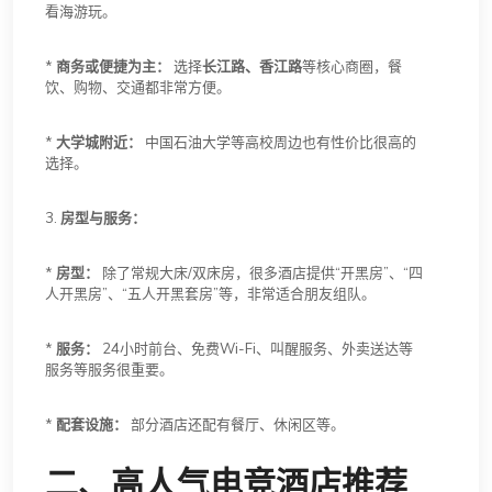
看海游玩。
*
商务或便捷为主：
选择
长江路、香江路
等核心商圈，餐
饮、购物、交通都非常方便。
*
大学城附近：
中国石油大学等高校周边也有性价比很高的
选择。
3.
房型与服务：
*
房型：
除了常规大床/双床房，很多酒店提供“开黑房”、“四
人开黑房”、“五人开黑套房”等，非常适合朋友组队。
*
服务：
24小时前台、免费Wi-Fi、叫醒服务、外卖送达等
服务等服务很重要。
*
配套设施：
部分酒店还配有餐厅、休闲区等。
二、高人气电竞酒店推荐