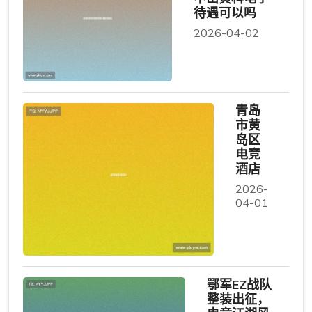
待遇可以吗
2026-04-02
青岛
市黄
岛区
电竞
酒店
2026-
04-01
鄂军EZ战队
整装出征，