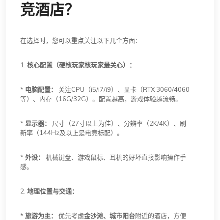
竞酒店？
在选择时，您可以重点关注以下几个方面：
1.
核心配置（硬核玩家核玩家最关心）：
*
电脑配置：
关注CPU（i5/i7/i9）、显卡（RTX 3060/4060
等）、内存（16G/32G）。配置越高，游戏体验越流畅。
*
显示器：
尺寸（27寸以上为佳）、分辨率（2K/4K）、刷
新率（144Hz及以上是电竞标配）。
*
外设：
机械键盘、游戏鼠标、耳机的好坏直接影响操作手
感。
2.
地理位置与交通：
*
旅游为主：
优先考虑
金沙滩、城市阳台
附近的酒店，方便