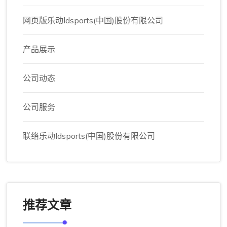
网页版乐动ldsports(中国)股份有限公司
产品展示
公司动态
公司服务
联络乐动ldsports(中国)股份有限公司
推荐文章