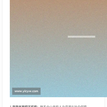
*
咨询本地相关机构
：联系中山市的人力资源与社会保障