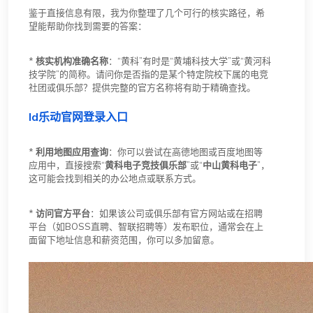
鉴于直接信息有限，我为你整理了几个可行的核实路径，希
望能帮助你找到需要的答案：
*
核实机构准确名称
：“黄科”有时是“黄埔科技大学”或“黄河科
技学院”的简称。请问你是否指的是某个特定院校下属的电竞
社团或俱乐部？提供完整的官方名称将有助于精确查找。
ld乐动官网登录入口
*
利用地图应用查询
：你可以尝试在高德地图或百度地图等
应用中，直接搜索“
黄科电子竞技俱乐部
”或“
中山黄科电子
”，
这可能会找到相关的办公地点或联系方式。
*
访问官方平台
：如果该公司或俱乐部有官方网站或在招聘
平台（如BOSS直聘、智联招聘等）发布职位，通常会在上
面留下地址信息和薪资范围，你可以多加留意。