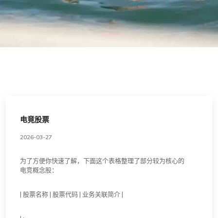
电竟股票
2026-03-27
为了方便你快速了解，下面这个表格整理了部分较为核心的
电竞概念股：
| 股票名称 | 股票代码 | 业务关联简介 |