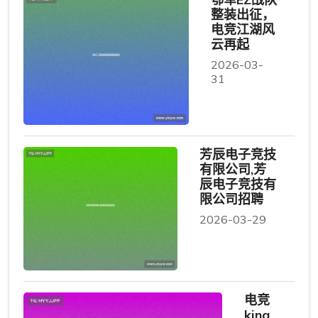
整装出征，
电竞江湖风
云再起
2026-03-
31
芳辰电子竞技
有限公司,芳
辰电子竞技有
限公司招聘
2026-03-29
电竞
king