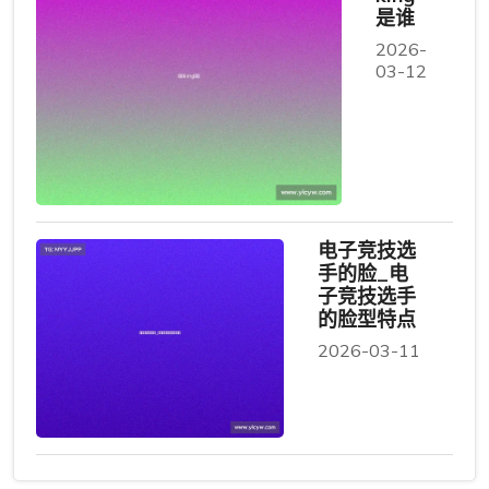
是谁
2026-
03-12
电子竞技选
手的脸_电
子竞技选手
的脸型特点
2026-03-11