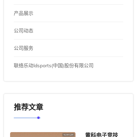
产品展示
公司动态
公司服务
联络乐动ldsports(中国)股份有限公司
推荐文章
黄科电子竞技